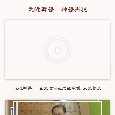
走近韓醫—神醫再現
走近韓醫 - 空氣污染造成的病變 支氣管炎