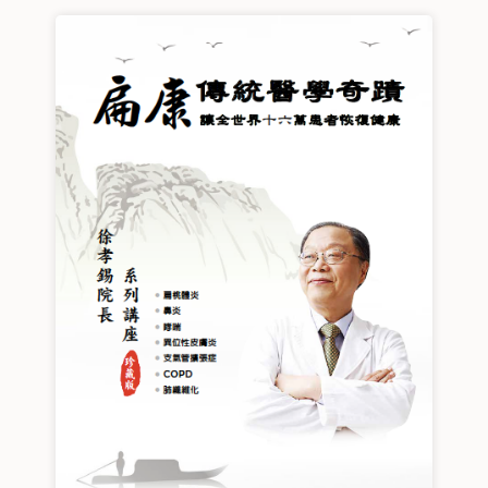
按照建議服用扁康丸。截至目前，我已經服用扁康丸將近
發明扁康丸，感謝所有服務人員。感恩大家！
六年的時間。整體來看，身體的變化非常明顯。現在不論
是平躺、左側躺或右側躺，都不再因為呼吸困難而無法入
睡；睡眠品質改善後，白天精神變好了，體力也逐漸恢
復。此外，排便恢復正常，體重增加了一些，看起來也比
以前更有精神、更顯年輕。自從持續服用扁康丸之後，我
幾乎沒有再因感冒而影響生活，也沒有再出現血痰的情
況。過去連擦地板都會喘到無法繼續，現在做家務已經輕
鬆許多，不再因為活動量稍微增加就感到呼吸困難。對我
而言，扁康丸帶來的，不只是身體狀況的改善，更是重新
找回生活品質與人生希望。從長期受到
支氣管擴張、哮
喘、慢性咳嗽、呼吸困難、睡眠障礙
困擾，到如今能夠正
常生活、完成家務，這一路走來，我心中充滿感恩。我常
常對家人說：「如果不是服用扁康丸，我可能早就不在人
世了。」扁康丸不只是幫助我改善健康狀況，更讓我重新
擁有享受晚年生活的機會。20421