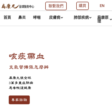
堂玄寶黑蔘原蔘。
購買
EN
聯繫我們
首頁
鼻炎
哮喘
皮膚病
肺部疾病
扁康原
理
咳痰帶血
支氣管擴張怎麼辦
扁康丸使全球
3萬多重症肺病
患者恢復健康
專家諮詢