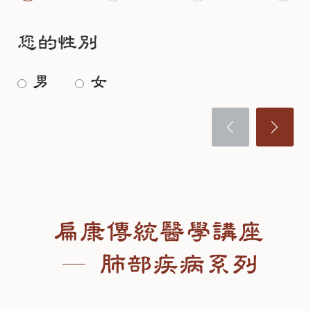
助。日常生活中，連做家務都變得十分困難，尤其是擦地
才能好；服用到五、六瓶的時候，睡眠變好一些，再也不
嗽，吐黃綠色濃痰，體力精神都不好，很疲倦。那時我身
板時，常常喘到無法繼續。在2020年底醫生檢查身體又發
用靠安眠藥入睡了，精神和體力也有一些恢復，呼吸順
高150cm，體重只有43公斤。
現我的右肺萎縮，同時血痰。我甚至一度認為，自己可能
您的性別
暢，心情較好；服用到第八瓶的時候，睡眠基本正常，感
活不了多久了。
覺精神和體力恢復得更好了，於2021年聖誕節前，我從新
後來我在網上找到扁康丸，從2018年11月開始服用扁康
做全職西餐廚師的工作了！這是我沒想到的，心裡別提多
男
女
大約在2020年的時候，我偶然看到
扁康丸改善哮喘、慢性
丸。服用了第一瓶沒有什麼感覺，但是胃沒有不舒服，服
高興了。到目前為止已經一年多沒有感冒了，感謝扁康丸
咳嗽與呼吸道健康
的相關分享。看到其他服用者的見證，
用幾瓶後還是沒感覺有什麼好轉，我的信心都要崩毀，幸
讓我再次擁有健康的生活！
讓我重新燃起希望，我心想：「別人的效果這麼好，也許
好扁康丸全球服務中心的工作人員經常打電話關心和解
<
>
對我也會有幫助。」然而，那時候我已經退休，退休金除
說，我決定堅持下去。我記不清服用幾瓶後開始出現皮膚
了維持日常生活開銷之外，所剩無幾，根本不足以負擔扁
癢了，隨著不斷服用，身體的變化越來越明顯，痰沒那麼
康丸的費用。但我告訴自己：「就算重新去工作賺錢，我
濃稠了，顏色變淺了，咳嗽也越來越少，頭痛感冒減少
也要試試看扁康丸。」於是，為了能夠負擔扁康丸的費
了。
用，我退休後再次找到一份工作。從2020年底開始，我便
持續服用扁康丸，並以自己的薪水購買產品，希望能改善
服用一年多後，我再去檢查肺部，結果顯示沒有惡化，我
扁康傳統醫學講座
多年來困擾我的
哮喘、氣喘、慢性咳嗽及呼吸困難
問題。
很開心，覺得沒有惡化就是在好轉。前不久我又出現一次
隨著持續服用扁康丸，我慢慢感受到身體的改變。首先，
全身長疔瘡，每個疔瘡都是一個大膿包，不小心碰到就會
— 肺部疾病系列
咳嗽的次數減少了，氣喘發作的頻率也降低了，睡眠品質
鑽心得痛。這次排毒後我身體有很大的改善，沒有再出現
逐漸改善
。在調理過程中，也曾經出現一些身體反應，例
咳血，咳嗽明顯減少，精神、氣色、體力都出現很大的改
如有時咳嗽短暫增加、皮膚出現紅疹等現象，但我仍持續
變，更讓我驚喜的是體重增加了2公斤。感謝徐院長研究