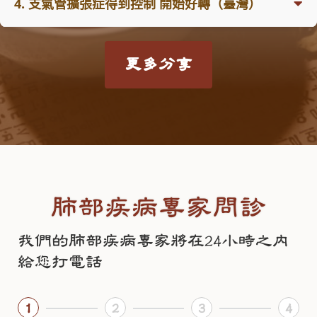
到扁康丸決定試試看。2017年8月服用第一瓶後，有少許
4. 支氣管擴張症得到控制 開始好轉（臺灣）
我來到澳洲已經二十多年了，是西餐廚師。從2015年開始
炎、支氣管擴張合併肺不張
，最終接受手術切除右肺下
改善，後來連續足量服用，也沒經歷明顯的排毒反應，連
經常感覺氣短、無力、精神不夠好，剛剛步入中年的我就
葉。當時住院長達78天，出院後又在家休養了7個月。然
續服用七瓶後就很少感冒，呼吸也好很多，可以正常走
被很多健康問題困擾。2016年開始出現哮喘，氣管炎。由
臺灣黃女士，58歲：
而，即使經過手術治療，仍然長期受到
黃痰、慢性咳嗽、
路，也可以工作了，我覺得已經改善很多就停用了扁康
於體力不支，由全職工作轉為一周只能上一、兩天班，即
更多分享
我從小學開始幾乎每個月都感冒，一感冒就會喉嚨發炎、
呼吸不順
等問題影響，只能持續依賴西藥。長期服用西藥
丸。
使這樣每天還是感覺很累。2016年檢查有肝囊腫和支氣管
扁桃腺發炎、化膿、發燒，至少一週才好，有時很厲害的
帶來許多副作用，才四十多歲的我雙耳就出現耳鳴，身體
擴張。2017年開始一天大便多次，不成形。也是從這一年
咳嗽會持續一、兩個月。我洗完頭髮第二天還會頭痛，求
也出現各種不適，因此後來改服中藥調理，但效果仍不明
2021年初全球疫情肆虐，我又出現呼吸困難，痰多起來，
開始，連每週一、兩天的工作也支撐不下來了，只能停下
醫問藥是家常便飯。我有時身上還長疔瘡，很痛。20歲開
顯。2016年開始因為其它健康問題服用了八年的抗癌藥
我再次服用，就這樣一直服用到2022年10月，現在我的面
自己喜歡的工作，在家養病。2018年檢查又發現有肺癌
始出現富貴手的現象，手不能沾水，冬天會開裂很痛，夏
物。這是原本身體不好的我就更差了，多年來歷經
支氣管
色紅潤，一切又恢復正常，甚至可以舉啞鈴，我對未來充
（肺結節5mm），使原本不好的身體更是雪上加霜。
天就一直脫皮，用西藥沒效果，越擴散越大。
擴張、肺部手術、哮喘
等健康挑戰，讓我的身體狀況每況
滿了希望，我這次會一直堅持服用到完全斷尾。在服用扁
2019年7月肺下葉切除手術，胸悶、氣短、疲勞更加嚴
愈下。我變得非常虛弱，容易感冒，而且一旦感冒就久久
康丸前我以為自己沒救了，沒想到扁康丸救了我的命，也
重，對任何事情提不起勁，走路總是感覺頭暈乎乎的，總
在28歲那年有次感冒咳嗽了很久，檢查發現是支氣管擴
無法痊癒；經常感到疲勞，稍微活動一下就會喘。晚上睡
挽救了我的家庭。我要告訴大家：得了肺氣腫、支氣管擴
肺部疾病專家問診
想發脾氣，常常有厭世的想法，感覺很焦慮。
張，當時我已有兩個小孩，家務事已經很辛苦，再加上身
覺對我而言更是一件痛苦的事情，身體平躺不行、左側躺
張不可怕，是有的醫的，是可以斷尾的。
體不好，每天都感覺身心疲憊很累，後來又咳血，就懷疑
不行、右側躺也不行，無論採取什麼姿勢都會出現
呼吸困
服用其它的中藥也沒有明顯的效果。每天精神狀態不好，
我們的肺部疾病專家將在24小時之內
是不是得了癌症。但當時家裡經濟緊張，也就沒怎麼打理
難、胸悶氣喘
的情況。長期睡眠品質不佳，使得白天精神
感冒成了家常便飯，一感冒就會引起哮喘發作，身體越來
給您打電話
自己的身體。直到2018年6月我再次咳血，才警覺事態嚴
不振、體力下降，總是感覺十分疲憊。此外，我還飽受
哮
越差，犯病時用西藥也沒什麼效果。2021年3月在網上看
重，就到大醫院做檢查，確診是支氣管擴張，醫師開了一
喘、慢性咳嗽、咳血、排便困難
等問題困擾。由於長年服
到扁康丸，我開始服用。剛剛開始服用扁康丸的時候，曾
堆藥物。我服用西藥後胃酸倒流，胃痛、胸悶，於是停了
用大量西藥，雙耳聽力也逐漸下降，需要依靠助聽器輔
1
2
3
4
經感冒過兩次，但是兩天就好了，之前感冒至少兩、三週
西藥去看中醫，但服用好幾個月中藥還是咳血，經常咳