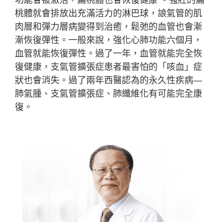
功能會被激活，扁桃體也會恢復健康 。強壯的扁
桃體就會排放出充滿活力的淋巴球，誏氣管的肌
肉層和彈力層病變得到治癒，鬆弛的血管也會漸
漸恢復彈性。一般來說，強化心肺功能六個月，
血管就能恢復彈性。過了一年，血管就能完全恢
復健康，支氣管擴張症患者最害怕的「咳血」症
狀也會消失。過了兩年西醫認為的永久性疾病—
肺
氣
腫、支氣管擴張症、肺
纖
維化
有可能完全康
復。