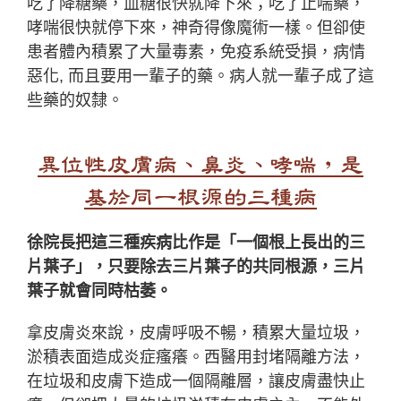
吃了降糖藥，血糖很快就降下來；吃了止喘藥，
哮喘很快就停下來，神奇得像魔術一樣。但卻使
患者體內積累了大量毒素，免疫系統受損，病情
惡化, 而且要用一輩子的藥。病人就一輩子成了這
些藥的奴隸。
異位性皮膚病、鼻炎、哮喘，是
基於同一根源的三種病
徐院長把這三種疾病比作是「一個根上長出的三
片葉子」，只要除去三片葉子的共同根源，三片
葉子就會同時枯萎。
拿皮膚炎來說，皮膚呼吸不暢，積累大量垃圾，
淤積表面造成炎症瘙癢。西醫用封堵隔離方法，
在垃圾和皮膚下造成一個隔離層，讓皮膚盡快止