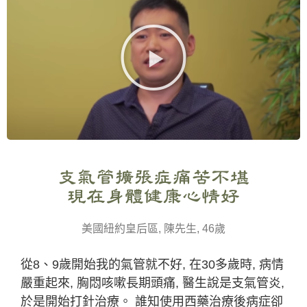
支氣管擴張症痛苦不堪
現在身體健康心情好
美國紐約皇后區, 陳先生, 46歲
從8、9歲開始我的氣管就不好, 在30多歲時, 病情
嚴重起來, 胸悶咳嗽長期頭痛, 醫生說是支氣管炎,
於是開始打針治療。 誰知使用西藥治療後病症卻