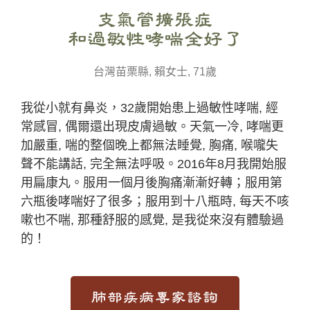
支氣管擴張症
和過敏性哮喘全好了
台灣苗栗縣, 賴女士, 71歲
我從小就有鼻炎，32歲開始患上過敏性哮喘, 經
常感冒, 偶爾還出現皮膚過敏。天氣一冷, 哮喘更
加嚴重, 喘的整個晚上都無法睡覺, 胸痛, 喉嚨失
聲不能講話, 完全無法呼吸。2016年8月我開始服
用扁康丸。服用一個月後胸痛漸漸好轉；服用第
六瓶後哮喘好了很多；服用到十八瓶時, 每天不咳
嗽也不喘, 那種舒服的感覺, 是我從來沒有體驗過
的！
肺部疾病專家諮詢