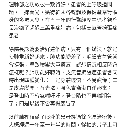
理肺部之功效被一致贊好，患者的上呼吸道問
題，一掃而光，獲得韓國各媒體及保健產業等頒
發的多項大獎，在五十年的行醫經歷中徐孝錫院
長治癒了超過三萬重症肺病、包括支氣管擴張症
患者。
徐院長認為要治好這個病，只有一個辦法，就是
使肺重新好起來。肺功能變差了，毛細支氣管就
會擴張，導致積累大量痰液。試想情況相反時會
怎樣呢？肺功能好轉時，支氣管擴張症患者會同
時出現四種變化：一是身體輕快，不易疲倦；二
是皮膚變亮，有光澤，臉色會漸漸白淨起來；三
是登山時不會氣喘吁吁，登台階也不再喘粗氣
了；四是以後不會再得感冒了。
以前肺裡積滿了痰液的患者經過徐院長治療後，
大概經過一年至一年半的時間，從拍的片子上可