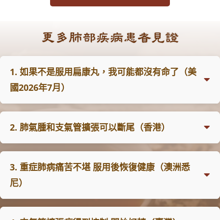
更多肺部疾病患者見證
1. 如果不是服用扁康丸，我可能都沒有命了（美
國2026年7月）
從支氣管擴張、哮喘反覆發作到重拾健康生活
2. 肺氣腫和支氣管擴張可以斷尾（香港）
我是住在芝加哥的張女士，今年77歲。我出生在中國大
陸，後來移民美國。媽媽在懷我的時候反應特別大，所以
我出生就又瘦又小，從小體弱多病，經常感冒、扁桃腺發
香港的甘先生，60歲：
3. 重症肺病痛苦不堪 服用後恢復健康（澳洲悉
炎、發燒，免疫力較差。長大後在工廠上班，因為工作勞
在2017年檢查時，發現有輕度肺氣腫和支氣管擴張。我經
累，每年幾乎都受到
尼）
長期咳嗽、反覆呼吸道感染的困擾，
常呼吸困難，喘不上氣，走路都很困難，講話一分鐘就沒
整年咳個不停，只能到診所看西醫、服用西藥控制症狀。
力氣了，不能工作還要太太天天服侍我。我經常感冒，至
1980年因為病情加重，即使服用診所醫生開的藥物也無法
少兩週才好。我試過很多西藥中藥都無效，後來在網上看
澳洲悉尼朱女士，59歲：
改善，於是轉到大醫院接受詳細檢查。檢查結果顯示為
肺