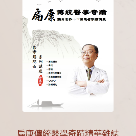
扁康傳統醫學奇蹟精華雜誌