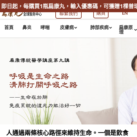
起，每購買1瓶扁康丸，輸入優惠碼，可獲贈1棵普瑞堂玄
購買
EN
聯繫我們
首頁
鼻炎
哮喘
皮膚病
肺部疾病
扁康原
理
扁康傳統醫學講座第九講
呼吸是生命之路
清肺打開呼吸之路
——生命在於肺
免疫系統的復元力能治好一切
人通過兩條核心路徑來維持生命。一個是飲食